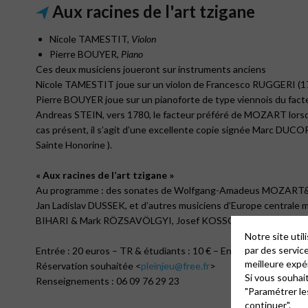
Aux racines de l'art tzigane
Nicole TAMESTIT,
Violon
Pierre BOUYER,
Piano
Ces deux musiciens joueront sur instruments anciens
Nicole TAMESTIT joue sur un violon de Francesco RUGGERI (1
Pierre BOUYER joue sur un pianoforte de type viennois du fact
Andreas STEIN, vers 1780, le facteur préféré de MOZART lorsqu’
cas présent, il s’agit d’une excellente copie signée Marc DUCO
Sainte Honorine ).
« Aux racines de l’art tzigane »
Au programme : des sonates de Wolfgang-Amadeus MOZART
Jan Ladislav DUSSEK, et d’autres musiciens d’Europe centrale
BIHARI & Mark RÖZSAVÖLGYI, Josef KOSSOVITS, Antal Gyö
Notre site uti
par des servic
Entrée : 20 euros – TR & étudiants : 10 € – Enfants : gratuit
meilleure expé
Réservation souhaitée <
pleinjeu@free.fr
>
Si vous souhai
Renseignements : 06 09 76 29 23
"Paramétrer le
continuer".