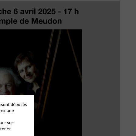
es sont déposés
rnir une
uer sur
ter et