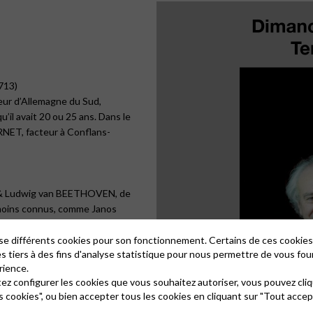
713)
eur d’Allemagne du Sud,
il avait 20 ou 25 ans. Dans le
RNET, facteur à Conflans-
& Ludwig van BEETHOVEN, de
 moins connus, comme Janos
rgy CSERMAK, György ADLER)
lise différents cookies pour son fonctionnement. Certains de ces cooki
es tiers à des fins d'analyse statistique pour nous permettre de vous fou
rience.
tez configurer les cookies que vous souhaitez autoriser, vous pouvez cliq
s cookies", ou bien accepter tous les cookies en cliquant sur "Tout accep