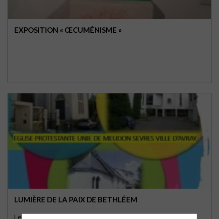
EXPOSITION « ŒCUMÉNISME »
LUMIÈRE DE LA PAIX DE BETHLÉEM
Les scouts de Sèvres ont ramené la Lumière de la Paix de