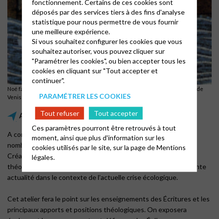
fonctionnement. Certains de ces cookies sont
déposés par des services tiers à des fins d'analyse
statistique pour nous permettre de vous fournir
une meilleure expérience.
Si vous souhaitez configurer les cookies que vous
souhaitez autoriser, vous pouvez cliquer sur
"Paramétrer les cookies", ou bien accepter tous les
cookies en cliquant sur "Tout accepter et
continuer".
Noé fait sortir une colombe de l'arche, mosaïque de la basilique Saint-Marc de
PARAMÉTRER LES COOKIES
Venise (XIIe siècle)
Tout refuser
Tout accepter
Atelier théologique
Ces paramètres pourront être retrouvés à tout
A commencer par la Genèse, les Écritures contiennent de
moment, ainsi que plus d'information sur les
nombreux textes qui interpellent sur notre relation avec la
cookies utilisés par le site, sur la page de
Mentions
Création de Dieu. Depuis les Pères de l’Église, beaucoup de
légales.
théologiens ont médité sur ce thème, maintenant d’une brûlante
actualité dans le contexte de l’actuelle crise écologique.
Cet atelier fera le point sur les enseignements des Écritures et les
principaux apports et positions théologiques. On exposera