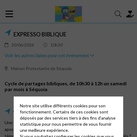
EXPRESSO BIBLIQUE
20/06/2026
10h30
Voir les autres dates pour cet évènement
Maison Protestante de Séquoia
Cycle de partages bibliques, de 10h30 à 12h un samedi
par mois à Séquoia
Notre site utilise différents cookies pour son
« Parcours autour des textes apocryphes »
fonctionnement. Certains de ces cookies sont
déposés par des services tiers à des fins d'analyse
Une fois par mois, nous irons à la découverte des textes
statistique pour nous permettre de vous fournir
apocryphes. Quels intérêts présentent-ils ? Rêveries ou
une meilleure expérience.
témoignages de faits authentiques ? mystères cachés ou oubliés ?
Si vous souhaitez configurer les cookies que vous