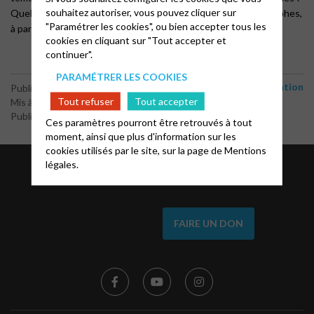
souhaitez autoriser, vous pouvez cliquer sur
Quelques questions pour une approche des évangiles apocryphes,
"Paramétrer les cookies", ou bien accepter tous les
à parcourir ensemble.
cookies en cliquant sur "Tout accepter et
continuer".
PARAMÉTRER LES COOKIES
Formation
Publié le 28 juin 2024
Tout refuser
Tout accepter
Mis à jour le 18 avril 2026
Publié par le webmaster
Ces paramètres pourront être retrouvés à tout
moment, ainsi que plus d'information sur les
cookies utilisés par le site, sur la page de
Mentions
légales.
L'Eglise vit de vos dons
FAIRE UN DON