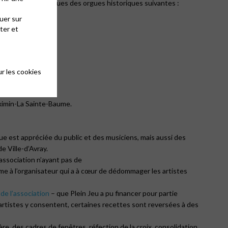
titutions numériques des orgues historiques suivantes :
uer sur
ter et
r les cookies
Maximin-La Sainte-Baume.
e est appréciée du public et des musiciens, mais aussi des
e Ville-d’Avray.
’association n’ayant pas de
ème à l’organisateur qui a à cœur de dédommager les artistes
 de l’association
– que Plein Jeu a pu financer pour partie
artistes y consentent, certaines recettes sont reversées à des
ère, des cadres de fenêtres, réfection de la croix, consolidation