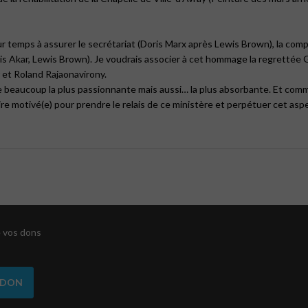
 temps à assurer le secrétariat (Doris Marx après Lewis Brown), la com
çois Akar, Lewis Brown). Je voudrais associer à cet hommage la regretté
 et Roland Rajaonavirony.
de beaucoup la plus passionnante mais aussi… la plus absorbante. Et comm
e motivé(e) pour prendre le relais de ce ministère et perpétuer cet aspec
de vos dons
 DON