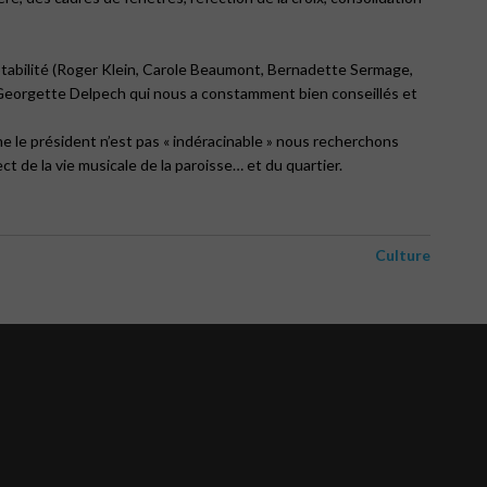
ptabilité (Roger Klein, Carole Beaumont, Bernadette Sermage,
e Georgette Delpech qui nous a constamment bien conseillés et
e le président n’est pas « indéracinable » nous recherchons
t de la vie musicale de la paroisse… et du quartier.
Culture