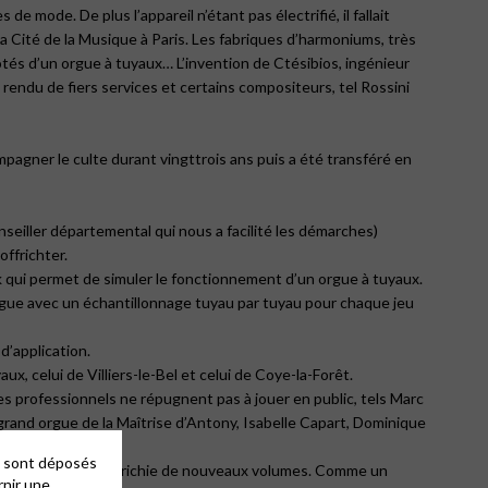
 mode. De plus l’appareil n’étant pas électrifié, il fallait
 Cité de la Musique à Paris. Les fabriques d’harmoniums, très
tés d’un orgue à tuyaux… L’invention de Ctésibios, ingénieur
 rendu de fiers services et certains compositeurs, tel Rossini
agner le culte durant vingttrois ans puis a été transféré en
eiller départemental qui nous a facilité les démarches)
ffrichter.
rk qui permet de simuler le fonctionnement d’un orgue à tuyaux.
d’orgue avec un échantillonnage tuyau par tuyau pour chaque jeu
d’application.
, celui de Villiers-le-Bel et celui de Coye-la-Forêt.
es professionnels ne répugnent pas à jouer en public, tels Marc
 grand orgue de la Maîtrise d’Antony, Isabelle Capart, Dominique
es sont déposés
éennes, sans cesse enrichie de nouveaux volumes. Comme un
rnir une