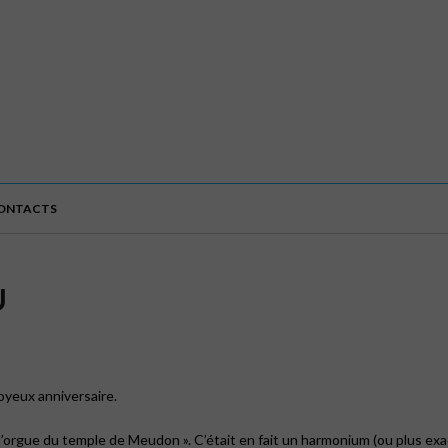
ONTACTS
U
oyeux anniversaire.
l’orgue du temple de Meudon ». C’était en fait un harmonium (ou plus ex