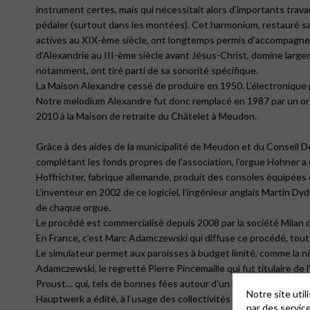
instrument certes, mais qui nécessitait alors d’importants travau
pédaler (surtout dans les montées). Cet harmonium, restauré sa
actives au XIX-ème siècle, ont longtemps permis d’accompagner 
d’Alexandrie au III-ème siècle avant Jésus-Christ, domine largem
notamment, ont tiré parti de sa sonorité spécifique.
La Maison Alexandre cessé de produire en 1950. L’électronique pr
Notre melodium Alexandre fut donc remplacé en 1987 par un orgu
2010 à la Maison de retraite du Châtelet à Meudon.
Grâce à des aides de la municipalité de Meudon et du Conseil D
complétant les fonds propres de l’association, l’orgue Hohner 
Hoffrichter, fabrique allemande, produit des consoles équipées 
L’inventeur en 2002 de ce logiciel, l’ingénieur anglais Martin D
de chaque orgue.
Le procédé est commercialisé depuis 2008 par la société Milan di
En France, c’est Marc Adamczewski qui diffuse ce procédé, tout e
Le simulateur permet aux paroisses à budget limité, comme la nô
Adamczewski, le regretté Pierre Pincemaille qui fut titulaire de
Proust… qui, tels de bonnes fées autour d’un berceau, ont inaugu
Notre site uti
Hauptwerk a édité, à l’usage des collectivités ou des particul
par des servic