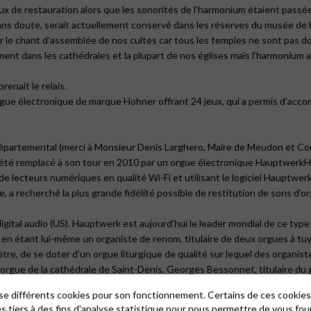
x de restauration alors que les sonorités de l’harmonium étaient passées de
ns doute, serait actuellement conservé dans les réserves du musée de la
le chant d’assemblée de nos cultes car tous les temples ne sont pas do
ent dans les cathédrales et la plupart de nos églises mais l’harmonium a
enait le relais.
e électronique de marque Hohner offrant 24 jeux, qui a permis d’accomp
épartemental (merci à Monsieur Denis Larghero, Maire de Meudon et Cons
a été remplacé à son tour en 2010 par un orgue électronique HauptwerkHo
de lecteurs numériques en qualité Wi-Fi et utilisant le logiciel Hauptwe
yde, a recherché la plus grande fidélité possible de restitution de sons 
gital audio (US). Hauptwerk est aujourd’hui le leader mondial de ce type 
n étant lui-même un organiste de renom, titulaire de deux orgues à tuyaux
tre, de se doter d’un orgue liturgique de qualité sur lequel des organist
 l’orgue de la cathédrale de Saint-Denis, Georges Bessonnet, titulaire du
ré l’orgue lors de son installation.
lise différents cookies pour son fonctionnement. Certains de ces cooki
iers, une bibliothèque de plusieurs dizaines d’orgues historiques europ
es tiers à des fins d'analyse statistique pour nous permettre de vous fou